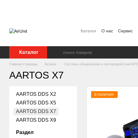
Перейти к основному контенту
Каталог
О нас
Сервис
Договор публичной офер
Каталог
Главная страница
Каталог
Системы обнаружения и противодействия Б
AARTOS X7
AARTOS DDS X2
В НАЛИЧИИ
AARTOS DDS X5
AARTOS DDS X7
AARTOS DDS X9
Раздел