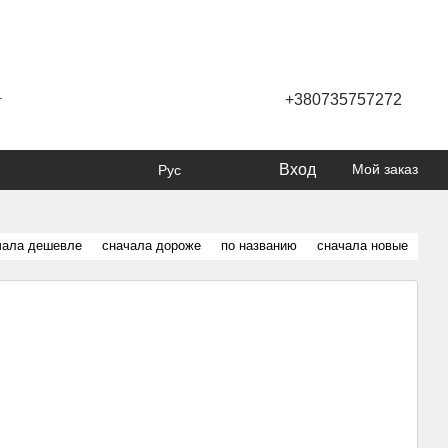
+380735757272
г
Вход
Мой заказ
Рус
чала дешевле
сначала дороже
по названию
сначала новые