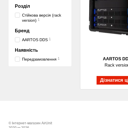
Розділ
Стійкова версія (rack
1
version)
Бренд
1
AARTOS DDS
Наявність
AARTOS D
1
Передзамовлення
Rack versio
Дізнатися ц
© Інтернет-магазин AirUnit
2020 ꟷ 2026