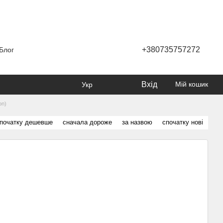
+380735757272
Блог
Вхід
Мій кошик
Укр
on)
початку дешевше
сначала дороже
за назвою
спочатку нові