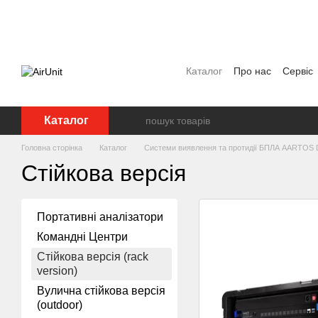
Перейти до основного контенту
Каталог
Про нас
Сервіс
Угода користувача
Полі
Каталог
Головна сторінка
Каталог
Системи виявлення та протидії БПЛА AARTOS
Стійкова версія
Портативні аналізатори
Командні Центри
Стійкова версія (rack
version)
Вулична стійкова версія
(outdoor)