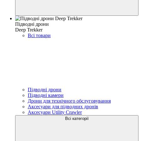
Підводні дрони
Deep Trekker
Всі товари
Підводні дрони
Підводні камери
Дрони для технічного обслуговування
Аксесуари для підводних дронів
Аксесуари Utility Crawler
Всі категорії