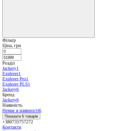
Фільтр
Ціна, грн
Розділ
Jackery
1
Explorer
1
Explorer Pro
1
Explorer PLS
1
Jackery
6
Бренд
Jackery
6
Наявність
Немає в наявності
6
Показати 6 товарів
+380735757272
Контакти