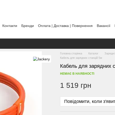
Контакти
Бренди
Оплата | Доставка | Повернення
Вакансії
тика використання файлів cookie
Головна сторінка
Каталог
Зарядні 
Кабель для зарядних станцій 5м
Кабель для зарядних с
НЕМАЄ В НАЯВНОСТІ
1 519 грн
Повідомити, коли з'яви