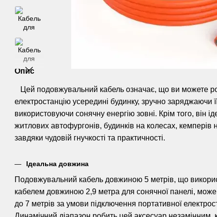
Опис
Цей подовжувальний кабель означає, що ви можете ро
електростанцію усередині будинку, зручно заряджаючи 
використовуючи сонячну енергію зовні. Крім того, він і
житлових автофургонів, будинків на колесах, кемперів н
завдяки чудовій гнучкості та практичності.
Ідеальна довжина
Подовжувальний кабель довжиною 5 метрів, що викорис
кабелем довжиною 2,9 метра для сонячної панелі, мож
до 7 метрів за умови підключення портативної електрост
Динамічний діапазон робить цей аксесуар незамінним, 