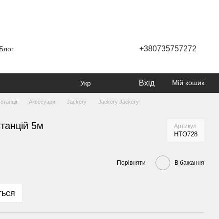
+380735757272
Блог
Вхід
Мій кошик
Укр
станції
Аксесуари
Jackery
Jackery Jackery
танцій 5м
Артикул
HTO728
Порівняти
В бажання
ться