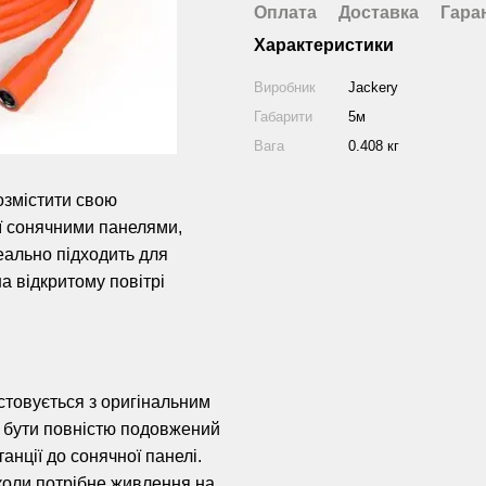
Оплата
Доставка
Гара
Характеристики
Виробник
Jackery
Габарити
5м
Вага
0.408 кг
змістити свою
її сонячними панелями,
деально підходить для
а відкритому повітрі
товується з оригінальним
е бути повністю подовжений
анції до сонячної панелі.
коли потрібне живлення на