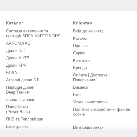
Каталог
Клієнтам
Системи виявлення та
Вхід до кабінету
протидії БПЛА AARTOS DDS
Каталог
AARONIA AG
Про нас
Дрони DJI
Сервіс
Дрони AUTEL
Контакти
Дрони FPV
Бренди
БПЛА
Оплата | Доставка |
Аграрні дрони DJI
Повернення
Підводні дрони
Вакансії
Deep Trekker
Блог
Зарядні станції
Угода користувача
Повербанки
Політика використання файлів
(Power Bank)
cookie
ПНБ та Тепловізори
Електроніка
Ми в соцмережах