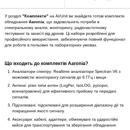
(ЕМС)
У розділі
"Комплекти"
на AirUnit ви знайдете готові комплекти
обладнання
Aaronia
, що задовольнять потреби в
спектральному аналізі, моніторингу, радіочастотному
тестуванні та захисті від дронів. Ці набори розроблені для
професійного використання, забезпечуючи повний функціонал
для роботи в польових та лабораторних умовах.
Що входить до комплектів Aaronia?
Аналізатори спектру: Realtime аналізатори Spectran V6 з
можливістю моніторингу сигналів до 6 ГГц і вище.
Антени: різні типи антен (LogPer, IsoLOG, рупорні,
всенаправлені) для ефективного прийому та передачі
сигналів.
Підсилювачі: підсилювачі для розширення діапазону дії та
покращення якості сигналу.
Аксесуари: кабелі, адаптери, обмежувачі та ударостійкі
кейси для транспортування та зберігання обладнання.