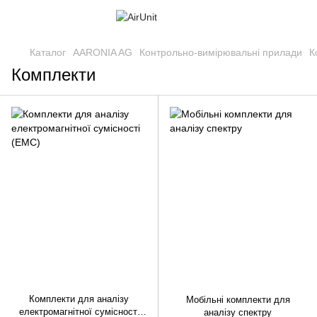
Каталог
AARONIA AG
Контрольно-вимірювальні прилади
К
Комплекти
Комплекти для аналізу
Мобільні комплекти для
електромагнітної сумісності
аналізу спектру