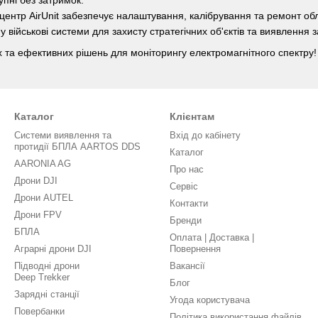
 центр AirUnit забезпечує налаштування, калібрування та ремонт об
 військові системи для захисту стратегічних об'єктів та виявлення за
х та ефективних рішень для моніторингу електромагнітного спектру!
Каталог
Клієнтам
Системи виявлення та
Вхід до кабінету
протидії БПЛА AARTOS DDS
Каталог
AARONIA AG
Про нас
Дрони DJI
Сервіс
Дрони AUTEL
Контакти
Дрони FPV
Бренди
БПЛА
Оплата | Доставка |
Аграрні дрони DJI
Повернення
Підводні дрони
Вакансії
Deep Trekker
Блог
Зарядні станції
Угода користувача
Повербанки
Політика використання файлів