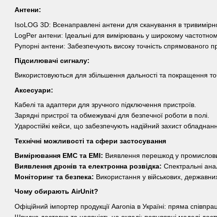
Антени:
IsoLOG 3D: Всенаправлені антени для сканування в тривимірно
LogPer антени: Ідеальні для вимірювань у широкому частотном
Рупорні антени: Забезпечують високу точність спрямованого п
Підсилювачі сигналу:
Використовуються для збільшення дальності та покращення точ
Аксесуари:
Кабелі та адаптери для зручного підключення пристроїв.
Зарядні пристрої та обмежувачі для безпечної роботи в полі.
Ударостійкі кейси, що забезпечують надійний захист обладнанн
Технічні можливості та сфери застосування
Вимірювання EMC та EMI:
Виявлення перешкод у промислових
Виявлення дронів та електронна розвідка:
Спектральні ана
Моніторинг та безпека:
Використання у військових, державних 
Чому обирають AirUnit?
Офіційний імпортер продукції Aaronia в Україні: пряма співпра
Швидка доставка та наявність на складі: популярні моделі дост