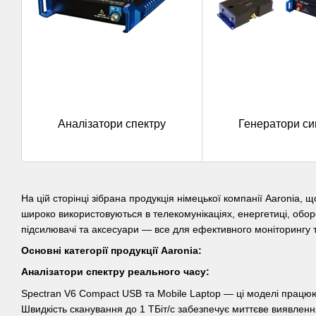
Аналізатори спектру
Генератори си
На цій сторінці зібрана продукція німецької компанії Aaronia,
широко використовуються в телекомунікаціях, енергетиці, оборо
підсилювачі та аксесуари — все для ефективного моніторингу 
Основні категорії продукції Aaronia:
Аналізатори спектру реального часу:
Spectran V6 Compact USB та Mobile Laptop — ці моделі працюют
Швидкість сканування до 1 ТБіт/с забезпечує миттєве виявленн