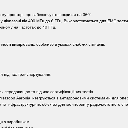
му просторі, що забезпечують покриття на 360°.
у діапазоні від 400 МГц до 6 ГГц. Використовуються для EMC тестув
рийому на частотах до 40 ГГц.
ності вимірювань, особливо в умовах слабких сигналів.
я під час транспортування.
 середовищах та під час сертифікаційних тестів.
лізатори Aaronia інтегруються з антидроновими системами для опе
та інфраструктурних об'єктах для моніторингу радіочастотного спек
ця з виробником.
упні без затримок.