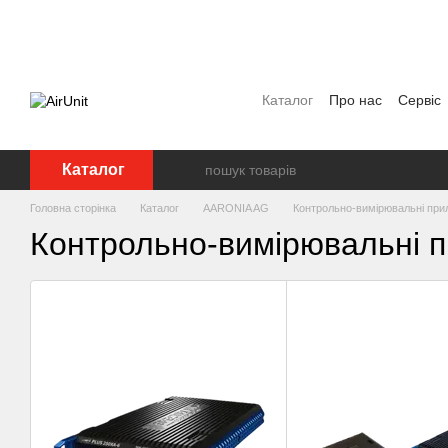
Перейти до основного контенту
Каталог
Про нас
Сервіс
Угода користувача
Полі
Каталог
Головна сторінка
Каталог
AARONIA AG
Контрольно-вимірювальні при
Контрольно-вимірювальні 