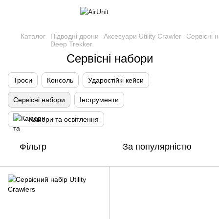
Каталог
Підводні дрони
Аксесуари Utility Crawler
Сервісні 
Deep Trekker
Сервісні набори
Троси
Консоль
Ударостійкі кейси
Сервісні набори
Інструменти
Камери та освітлення
Фільтр
За популярністю