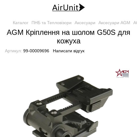
Каталог
ПНБ та Тепловізори
Аксесуари
Аксесуари AGM
A
AGM Кріплення на шолом G50S для
кожуха
Артикул:
99-00009696
Написати відгук