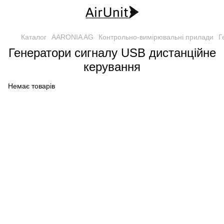
Каталог
AARONIA AG
Контрольно-вимірювальні прилади
Г
Генератори сигналу USB дистанційне
керування
Немає товарів