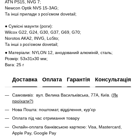
ATN PS15, NVG 7;
Newcon Optik NVS 15-3AG;
Та інші прилади з роз’ємом dovetail;
● Сумісні маунти (роги):
Wilcox G22, G24, G30, G37, G69, G70;
Norotos AKA2, INVG, LoSto;
Та інші з роз’ємом dovetail;
● Матеріали: NYLON 12, анодований алюміній, сталь;
Розмір: 53х31х30 мм;
Вага: 25 г
Доставка
Оплата
Гарантія
Консультація
Самовивіз: вул. Велика Васильківська, 77А, Київ. (
Як
проїхати?
)
Нова Пошта: поштомат, відділення, кур'єр
Оплата під час отримання товару
Онлайн-оплата банківською карткою: Visa, Mastercard,
Apple Pay, Google Pay