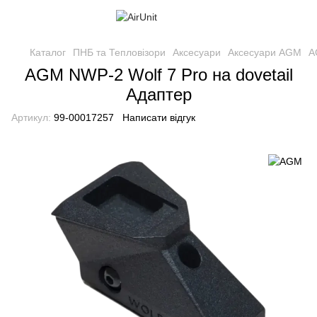
Каталог
ПНБ та Тепловізори
Аксесуари
Аксесуари AGM
A
AGM NWP-2 Wolf 7 Pro на dovetail
Адаптер
Артикул:
99-00017257
Написати відгук