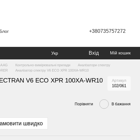
+380735757272
Блог
Вхід
Мій кошик
Укр
A AG
Контрольно-вимірювальні прилади
Аналізатори спектру
ORER
Аналізатор спектру V6 ECO XPR 100XA-WR10
SPECTRAN V6 ECO XPR 100XA-WR10
Артикул
102/061
Порівняти
В бажання
амовити швидко