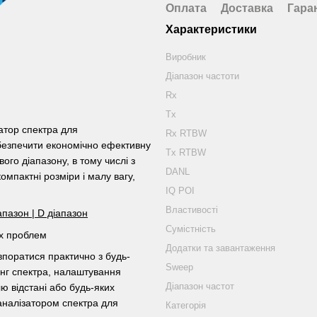
Оплата
Доставка
Гара
Характеристики
Виробник
Діапазон частоти
Rx
Tx
тор спектра для
Rx RTBW
абезпечити економічно ефективну
Tx RTBW
ого діапазону, в тому числі з
DANL
мпактні розміри і малу вагу,
IQ POI
Властивості
апазон | D діапазон
Сумістність
их проблем
Додатки та завантаження
поратися практично з будь-
Sweep
инг спектра, налаштування
Діапазон частот
ю відстані або будь-яких
аналізатором спектра для
Категорія