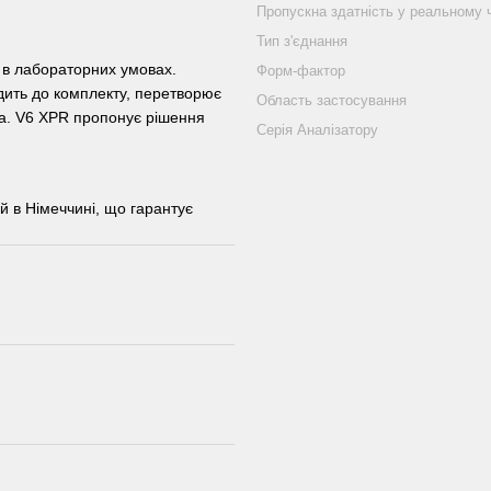
Пропускна здатність у реальному 
Тип з'єднання
і в лабораторних умовах.
Форм-фактор
дить до комплекту, перетворює
Область застосування
а. V6 XPR пропонує рішення
Серія Аналізатору
 в Німеччині, що гарантує