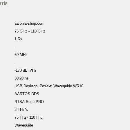
нтія
aaronia-shop.com
75 GHz - 110 GHz
1 Rx
-
60 MHz
-
-170 dBm/Hz
30|20 ns
USB Desktop, Роз'єм: Waveguide WR10
AARTOS DDS
RTSA-Suite PRO
3 THz/s
75 ГГц - 110 ГГц
Waveguide