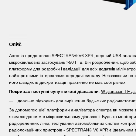
Опис
Aaronia представляє SPECTRAN® V6 XPR, перший USB-аналіза
мікрохвильових застосувань >50 ГГц. Він розроблений, щоб з
платформу для розробки і валідації для всіх додатків міліметров
найкоротшими інтервалами передачі сигналу. Незважаючи на ко
його швидкість дискретизації практично не має собі рівних.
Покриває наступні супутникові діапазони
:
W діапазон | F ді
Ідеально підходить для вирішення будь-яких радіочастотн
За допомогою цієї платформи аналізатора спектра ви можете в
яким завданням в мікрохвильовому діапазоні. Будь то монітор
радіорелейних ліній, тестування автомобільних систем контрол
радіолокаційних пристроїв - SPECTRAN® V6 XPR є ідеальним 