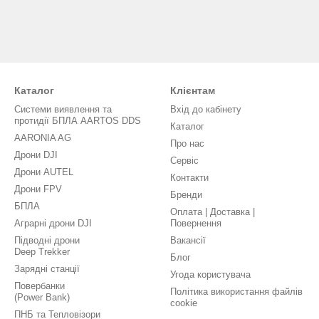
Каталог
Клієнтам
Системи виявлення та
Вхід до кабінету
протидії БПЛА AARTOS DDS
Каталог
AARONIA AG
Про нас
Дрони DJI
Сервіс
Дрони AUTEL
Контакти
Дрони FPV
Бренди
БПЛА
Оплата | Доставка |
Аграрні дрони DJI
Повернення
Підводні дрони
Вакансії
Deep Trekker
Блог
Зарядні станції
Угода користувача
Повербанки
Політика використання файлів
(Power Bank)
cookie
ПНБ та Тепловізори