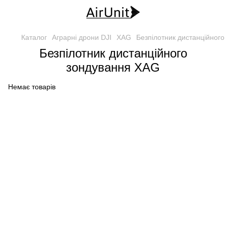
Каталог
Аграрні дрони DJI
XAG
Безпілотник дистанційного
Безпілотник дистанційного
зондування XAG
Немає товарів