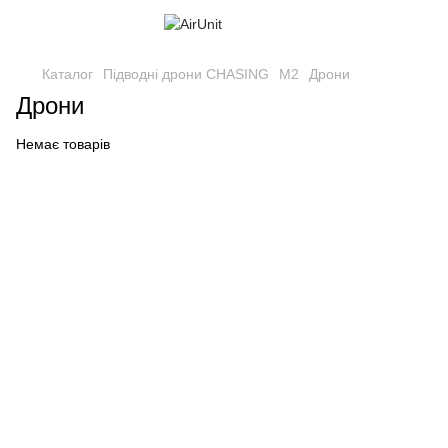
Каталог
Підводні дрони CHASING
M2
Дрони
Дрони
Немає товарів