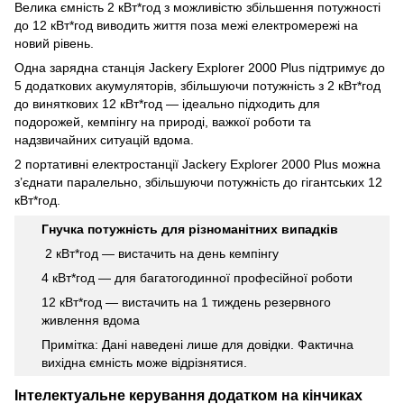
Велика ємність 2 кВт*год з можливістю збільшення потужності
до 12 кВт*год виводить життя поза межі електромережі на
новий рівень.
Одна зарядна станція Jackery Explorer 2000 Plus підтримує до
5 додаткових акумуляторів, збільшуючи потужність з 2 кВт*год
до виняткових 12 кВт*год — ідеально підходить для
подорожей, кемпінгу на природі, важкої роботи та
надзвичайних ситуацій вдома.
2 портативні електростанції Jackery Explorer 2000 Plus можна
з’єднати паралельно, збільшуючи потужність до гігантських 12
кВт*год.
Гнучка потужність для різноманітних випадків
2 кВт*год — вистачить на день кемпінгу
4 кВт*год — для багатогодинної професійної роботи
12 кВт*год — вистачить на 1 тиждень резервного
живлення вдома
Примітка: Дані наведені лише для довідки. Фактична
вихідна ємність може відрізнятися.
Інтелектуальне керування додатком на кінчиках