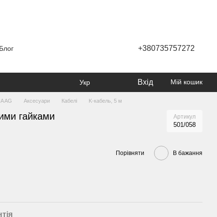
+380735757272
Блог
Вхід
Мій кошик
Укр
A AG
Аксесуари
Кабелі
K-кабель, 5 м
ними гайками
Артикул
501/058
Порівняти
В бажання
нтія