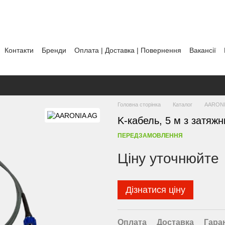
Контакти
Бренди
Оплата | Доставка | Повернення
Вакансії
тика використання файлів cookie
Головна сторінка
Каталог
AARONI
K-кабель, 5 м з затяж
ПЕРЕДЗАМОВЛЕННЯ
Ціну уточнюйте
Дізнатися ціну
Оплата
Доставка
Гара