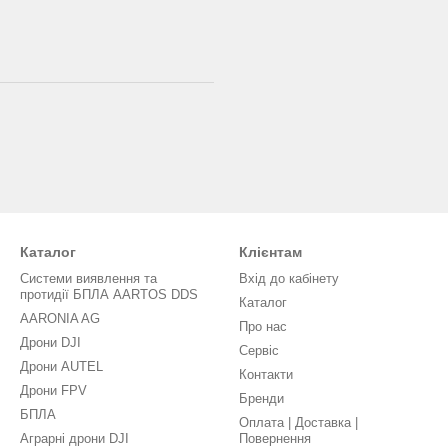
Каталог
Клієнтам
Системи виявлення та
Вхід до кабінету
протидії БПЛА AARTOS DDS
Каталог
AARONIA AG
Про нас
Дрони DJI
Сервіс
Дрони AUTEL
Контакти
Дрони FPV
Бренди
БПЛА
Оплата | Доставка |
Аграрні дрони DJI
Повернення