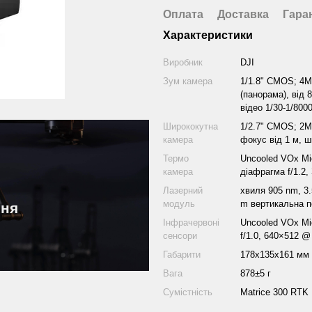
Оплата
Доставка
Гара
Характеристики
Виробник
DJI
Зум камера
1/1.8" CMOS; 4M,
(панорама), від 8
відео 1/30-1/800
Ширококутна
1/2.7" CMOS; 2M,
камера
фокус від 1 м, ш
Термо
Uncooled VOx Mi
камера
діафрагма f/1.2,
Лазерний
хвиля 905 nm, 3.5
модуль
m вертикальна п
ння
Інфрачервоні
Uncooled VOx Mi
сенсори
f/1.0, 640×512 @
Габарити
178x135x161 мм
Вага
878±5 г
Сумістність
Matrice 300 RTK