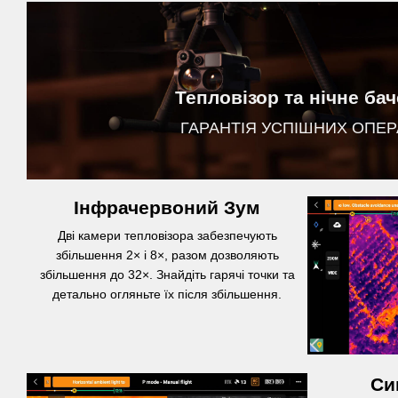
Тепловізор та нічне ба
ГАРАНТІЯ УСПІШНИХ ОПЕР
Інфрачервоний Зум
Дві камери тепловізора забезпечують
збільшення 2× і 8×, разом дозволяють
збільшення до 32×. Знайдіть гарячі точки та
детально огляньте їх після збільшення.
Си