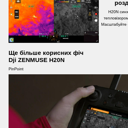
розд
H20N синх
тепловізором
Масштабуйте 
Ще більше корисних фіч
Dji ZENMUSE H20N
PinPoint