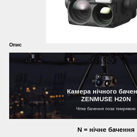
Опис
Камера нічного баче
ZENMUSE
H20N
Чітке бачення поза темрявою
N = нічне бачення