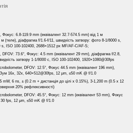
нтія
 Фокус: 6.8-119.9 mm (еквівалент 32.7-574.5 mm) від 1 м
 м (теле), діафрагма f/1.6-f/11, швидкість затвору: фото 8-1/8000 s,
0 s, ISO 100-102400, 2688×1512 px MF/AF-C/AF-S;
 DFOV: 73.6°, Фокус: 4.5 mm (еквівалент 29 mm), діафрагма f/2.8,
видкість затвору 1-1/8000 с, ISO 100-102400, 1920×1080@30fps
crobolometer, DFOV: 12.5°, Фокус 44.5 mm (еквівалент 196 mm),
 Зум 16x, 32x, 640×512@30fps, 12 μm, ≤50 mK @ f/1.0
 mW, 6 ns, ± (0.2 m + дистанція до цілі x 0.15%), 3-1,200 m (0.5 x 12
оверхня 20% рефлексивності)
crobolometer, DFOV: 45.5°, Фокус: 12 mm (еквівалент 53 mm), Фокус
 30 fps, 12 μm, ≤50 mK @ f/1.0