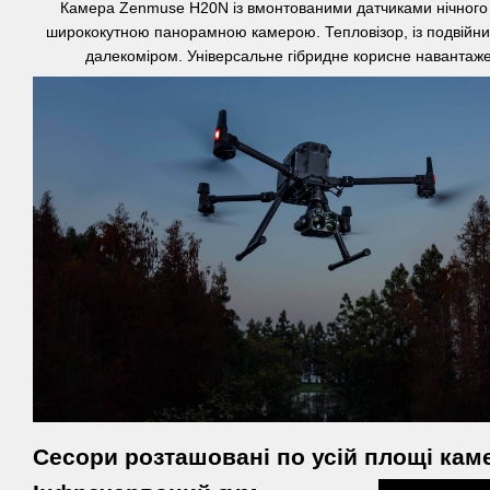
Камера
Zenmuse
H20N із вмонтованими датчиками нічного 
ширококутною панорамною камерою. Тепловізор, із подвійн
далекоміром. Універсальне гібридне корисне навантаже
Сесори розташовані по усій площі кам