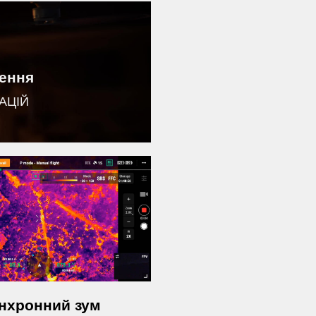
чення
АЦІЙ
нхронний зум