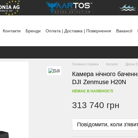
Контакти
Бренди
Оплата | Доставка | Повернення
Вакансії
тика використання файлів cookie
Головна сторінка
Каталог
Дрони D
Камера нічного баченн
DJI Zenmuse H20N
НЕМАЄ В НАЯВНОСТІ
313 740 грн
Повідомити, коли з'яви