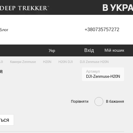
+380735757272
Блог
Вхід
Мій кошик
Укр
JI
Камери Zenmuse
H20N
H20N DJI
DJI Zenmuse H20N
я
Артикул
DJI-Zenmuse-H20N
Порівняти
В бажання
ться