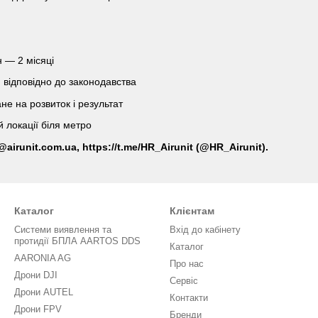
 — 2 місяці
 відповідно до законодавства
е на розвиток і результат
й локації біля метро
@airunit.com.ua, https://t.me/HR_Airunit (@HR_Airunit).
Каталог
Клієнтам
Системи виявлення та
Вхід до кабінету
протидії БПЛА AARTOS DDS
Каталог
AARONIA AG
Про нас
Дрони DJI
Сервіс
Дрони AUTEL
Контакти
Дрони FPV
Бренди