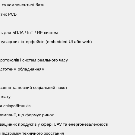
и та компонентної бази
стих PCB
нь для БПЛА / IoT / RF систем
стувацьких інтерфейсів (embedded UI або web)
ротоколів і систем реального часу
частотним обладнанням
ання та повний соціальний пакет
плату
 співробітників
 компанії, що формує ринок
оваційних продуктів у сфері UAV та енергонезалежності
 підтримку технічного зростання