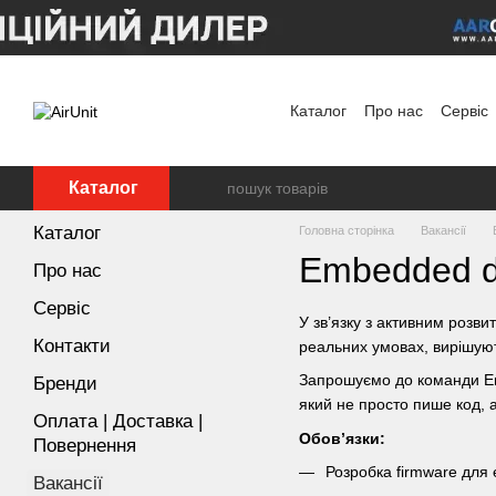
Перейти до основного контенту
Каталог
Про нас
Сервіс
Угода користувача
Полі
Каталог
Каталог
Головна сторінка
Вакансії
Embedded d
Про нас
Сервіс
У зв’язку з активним розв
Контакти
реальних умовах, вирішуют
Запрошуємо до команди Em
Бренди
який не просто пише код, а
Оплата | Доставка |
Обов’язки:
Повернення
Розробка firmware для
Вакансії