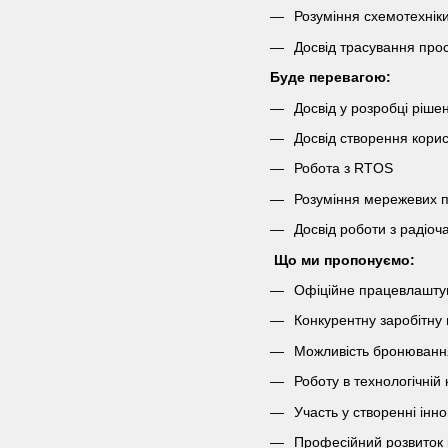
Розуміння схемотехнік
Досвід трасування про
Буде перевагою:
Досвід у розробці ріше
Досвід створення кори
Робота з RTOS
Розуміння мережевих п
Досвід роботи з радіо
Що ми пропонуємо:
Офіційне працевлаштув
Конкурентну заробітну 
Можливість бронювання
Роботу в технологічній
Участь у створенні інн
Професійний розвиток і