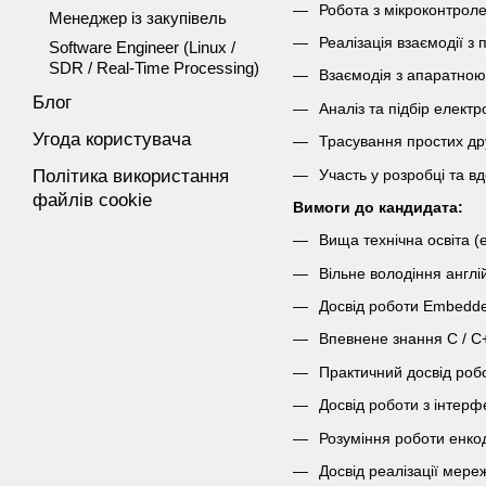
Робота з мікроконтро
Менеджер із закупівель
Реалізація взаємодії з
Software Engineer (Linux /
SDR / Real-Time Processing)
Взаємодія з апаратною 
Блог
Аналіз та підбір елект
Угода користувача
Трасування простих др
Участь у розробці та в
Політика використання
файлів cookie
Вимоги до кандидата:
Вища технічна освіта (
Вільне володіння англі
Досвід роботи Embedded
Впевнене знання C / C
Практичний досвід роб
Досвід роботи з інтерф
Розуміння роботи енко
Досвід реалізації мере