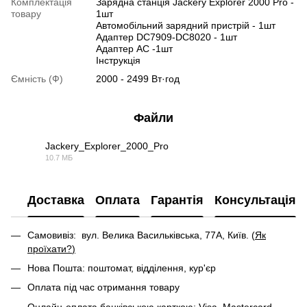
Комплектація
Зарядна станція Jackery Explorer 2000 Pro -
товару
1шт
Автомобільний зарядний пристрій - 1шт
Адаптер DC7909-DC8020 - 1шт
Адаптер AC -1шт
Інструкція
Ємність (Ф)
2000 - 2499 Вт·год
Файли
Jackery_Explorer_2000_Pro
10.7 МБ
PDF
Доставка
Оплата
Гарантія
Консультація
Самовивіз: вул. Велика Васильківська, 77А, Київ. (
Як
проїхати?
)
Нова Пошта: поштомат, відділення, кур'єр
Оплата під час отримання товару
Онлайн-оплата банківською карткою: Visa, Mastercard,