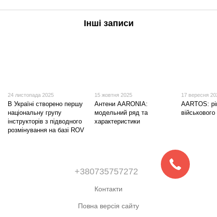
Інші записи
24 листопада 2025
15 жовтня 2025
17 вересня 20
В Україні створено першу
Антени AARONIA:
AARTOS: рі
національну групу
модельний ряд та
військового
інструкторів з підводного
характеристики
розмінування на базі ROV
+380735757272
Контакти
Повна версія сайту