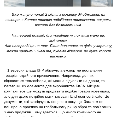
Вже минуло понад 2 місяці з початку дії обмежень на
експорт з Китаю товарів подвійного призначення, зокрема
частин для безпілотників.
На перший погляд, для українців як покупців мало що
змінилося.
Але насправді це не так. Якщо дивитися на цілісну картину,
можна зробити цікаві та, будемо відверті, не дуже хороші
висновки.
1 вересня влада КНР обмежила експортне постачання
товарів подвійного призначення. Наприклад, до них
відносяться тепловізори, які можна підчепити на дрони, та
багато інших елементів для виробництва БпЛА. Місцеві
компанії все ще можуть продавати подібні товари іноземцям,
але для цього потрібно мати так звані End-user certificate. Це
документи, які засвідчують кінцевого покупця. Загалом це
поширена практика на глобальному ринку зброї та пов’язаних
з нею продуктів. Тому здається, що нічого критичного не