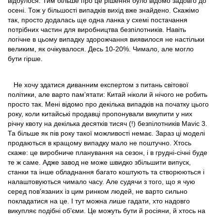
відбулося. Тим більше про це рішення було відомо задовго до
осені. Тож у більшості випадків вихід вже знайдено. Скажімо
так, просто додалась ще одна ланка у схемі постачання
потрібних частин для виробництва безпілотників. Навіть
логічне в цьому випадку здорожчання виявилося не настільки
великим, як очікувалося. Десь 10-20%. Чимало, але могло
бути гірше.
Не хочу здатися диванним експертом з питань світової
політики, але варто пам’ятати: Китай ніколи й нічого не робить
просто так. Мені відомо про декілька випадків на початку цього
року, коли китайські продавці пропонували викупити у них
річну квоту на декілька десятків тисяч (!) безпілотників Mavic 3.
Та більше як пів року такої можливості немає. Зараз ці моделі
продаються в кращому випадку мало не поштучно. Хтось
скаже: це виробниче планування на сезон, і в грудні-січні буде
те ж саме. Адже завод не може швидко збільшити випуск,
станки та інше обладнання багато коштують та створюються і
налаштовуються чимало часу. Але судячи з того, що я чую
серед пов’язаних із цим ринком людей, не варто сильно
покладатися на це. І тут можна лише гадати, хто надовго
викупляє подібні об’єми. Це можуть бути й росіяни, й хтось на