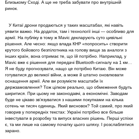
Близькому Сході. А ще не треба забувати про внутрішній
ринок.
У Китаї дрони продаються у таких масштабах, які навіть
уявити важко. На додаток, там і технології інші — особливо для
армії. На публіку в тому ж Mavic декларують суто цивільні
рішення. Але чесно: якщо влада КНР «попросить» створити
крутого бойового безпілотника на голову вище за аналоги з
інших країн, вона отримає те, що їй потрібно. Наприклад, у
Mavic вже є рішення для передачі Bluetooth-сигналу на 1 км…
Я не буду прогнозувати, нащо це потрібно Китаю. Він може
готуватися до великої війни, а може й штатно оновлювати
оснащення армії. Але ви розумієте масштаби їх
держзамовлення? Тож цілком реально, що обмеження будуть
ширитися. При цьому не законодавчі, а економічні. Заводам
буде не цікаво зв’язуватися з нашими покупками на кілька
сотень чи тисяч одиниць. Який висновок? Той самий, про який
говорив у попередніх текстах: Україні потрібно все більше
інвестувати в розробку та випуск власних рішень. Перші успіхи
є, та ми лише на самому початку цього шляху. І розслаблятися
зарано.