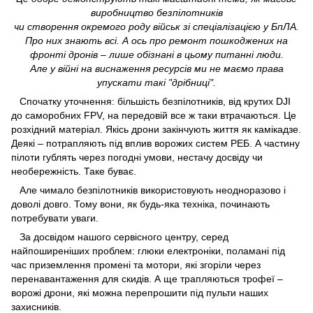
виробництво безпілотників
чи створення окремого роду військ зі спеціалізацією у БпЛА.
Про них знають всі. А ось про ремонт пошкоджених на
фронті дронів – лише обізнані в цьому питанні люди.
Але у війні на виснаження ресурсів ми не маємо права
упускати такі "дрібниці".
Спочатку уточнення: більшість безпілотників, від крутих DJI
до саморобних FPV, на передовій все ж таки втрачаються. Це
розхідний матеріал. Якісь дрони закінчують життя як камікадзе.
Деякі – потрапляють під вплив ворожих систем РЕБ. А частину
пілоти гублять через погодні умови, нестачу досвіду чи
необережність. Таке буває.
Але чимало безпілотників використовують неодноразово і
доволі довго. Тому вони, як будь-яка техніка, починають
потребувати уваги.
За досвідом нашого сервісного центру, серед
найпоширеніших проблем: глюки електроніки, поламані під
час приземлення промені та мотори, які згоріли через
перенавантаження для скидів. А ще трапляються трофеї –
ворожі дрони, які можна перепрошити під пульти наших
захисників.