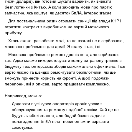
тисяч доларів), він готовий шукати варіанти, як вивезти
безпілотники з Китаю. А коли заходить мова про партію
запчастин, яка коштує, як десяток БпЛА, інтерес згасає.
Для постачальника ризик отримати санкції від влади КНР і
втратити контракт з виробником не вартий можливого
прибутку.
Хтось скаже: раз обсяги малі, то це взагалі не є серйозною,
масовою проблемою для армії. Я скажу: і так, і ні.
Масовою проблемою ремонт дронів не є, але серйозною –
так. Адже маємо використовувати кожну витрачену гривню з
бюджету і волонтерських зборів максимально ефективно. Тож
варто якісно та швидко ремонтувати безпілотники, які ще
зможуть принести користь на фронті. А щоб подолати
перепони, які я описав, варто працювати комплексно.
Наприклад, можна:
Додавати в усі курси операторів дронів уроки з
обслуговування та ремонту подібної техніки. Хай це не
будуть глибокі знання, але бодай базові задачі з
полагодження БпЛА пілот повинен вміти вирішити
самотужки.