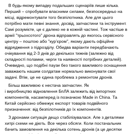
В будь-якому випадку подальших сценаріїв лише кілька.
Перший – спробувати власними силами, безпосередньо на
місці, відремонтувати того безпілотника. Але для цього
потрібно мати певні знання, досвід, запчастини та інструмент.
Самі розумієте, це є далеко не в кожній частині. Тож частіше в
армії "трьохсотого" дрона відправлять до якогось сервісного
центру – поштою або "кур’єром", якому дають офіційне
відрядження з підрозділу. Обидва варіанти передбачають
очікування від 2-3 днів до декількох тижнів (залежно від
складності поламки, черги та наявності потрібних деталей).
Очевидно, що подібні паузи без такого важливого оснащення
заважають нашим солдатам нормально виконувати свої
задачі. Втім, це не єдина проблема з ремонтом дронів.
Більш важливою є нестача запчастин. Як
і
виробництво
відновлення БпЛА залежить від імпортних
компонентів, насамперед із позначкою Made in China. Та
Китай серйозно обмежує експорт товарів подвійного
призначення: від безпілотників до їх компонентів.
З дронами ситуація дещо
стабілізувалася
. Але з деталями
хитрі схеми не діють. Все через обсяги. Коли постачальник
бачить замовлення на декілька сотень дронів (а це десятки