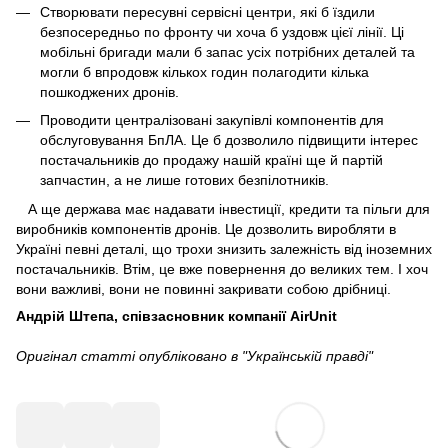
Створювати пересувні сервісні центри, які б їздили
безпосередньо по фронту чи хоча б уздовж цієї лінії. Ці
мобільні бригади мали б запас усіх потрібних деталей та
могли б впродовж кількох годин полагодити кілька
пошкоджених дронів.
Проводити централізовані закупівлі компонентів для
обслуговування БпЛА. Це б дозволило підвищити інтерес
постачальників до продажу нашій країні ще й партій
запчастин, а не лише готових безпілотників.
А ще держава має надавати інвестиції, кредити та пільги для
виробників компонентів дронів. Це дозволить виробляти в
Україні певні деталі, що трохи знизить залежність від іноземних
постачальників. Втім, це вже повернення до великих тем. І хоч
вони важливі, вони не повинні закривати собою дрібниці.
Андрій Штепа, співзасновник компанії AirUnit
Оригінал статті опубліковано в
"Українській правді"