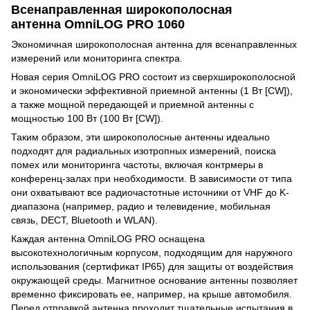
Всенаправленная широкополосная
антенна OmniLOG PRO 1060
Экономичная широкополосная антенна для всенаправленных
измерений или мониторинга спектра.
Новая серия OmniLOG PRO состоит из сверхширокополосной
и экономически эффективной приемной антенны (1 Вт [CW]),
а также мощной передающей и приемной антенны с
мощностью 100 Вт (100 Вт [CW]).
Таким образом, эти широкополосные антенны идеально
подходят для радиальных изотропных измерений, поиска
помех или мониторинга частоты, включая контрмеры в
конференц-залах при необходимости. В зависимости от типа
они охватывают все радиочастотные источники от VHF до K-
диапазона (например, радио и телевидение, мобильная
связь, DECT, Bluetooth и WLAN).
Каждая антенна OmniLOG PRO оснащена
высокотехнологичным корпусом, подходящим для наружного
использования (сертификат IP65) для защиты от воздействия
окружающей среды. Магнитное основание антенны позволяет
временно фиксировать ее, например, на крыше автомобиля.
Перед отправкой антенна проходит тщательные испытания в