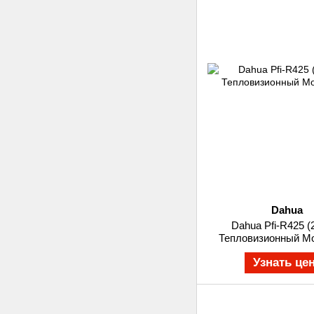
Dahua
Dahua Pfi-R425 
Тепловизионный М
Узнать це