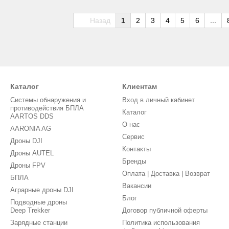
Назад
1
2
3
4
5
6
...
Каталог
Клиентам
Системы обнаружения и
Вход в личный кабинет
противодействия БПЛА
Каталог
AARTOS DDS
О нас
AARONIA AG
Сервис
Дроны DJI
Контакты
Дроны AUTEL
Бренды
Дроны FPV
Оплата | Доставка | Возврат
БПЛА
Вакансии
Аграрные дроны DJI
Блог
Подводные дроны
Deep Trekker
Договор публичной оферты
Зарядные станции
Политика использования