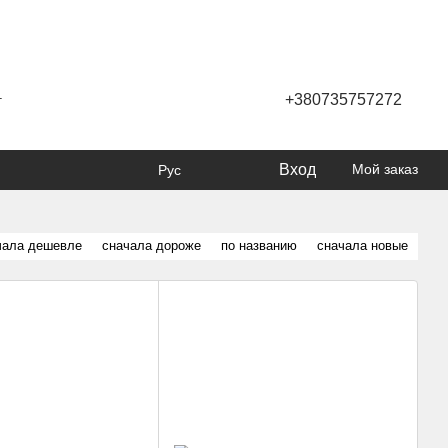
+380735757272
г
Вход
Мой заказ
Рус
чала дешевле
сначала дороже
по названию
сначала новые