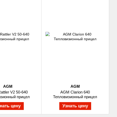
AGM
AGM
ttler V2 50-640
AGM Clarion 640
изионный прицел
Тепловизионный прицел
нать цену
Узнать цену