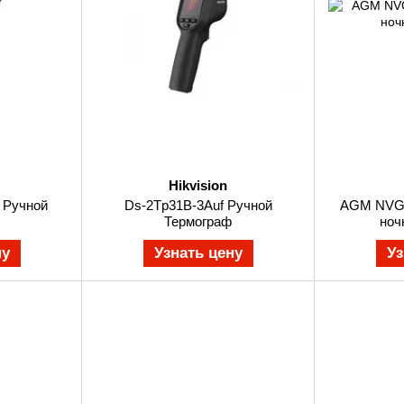
Hikvision
 Ручной
Ds-2Tp31B-3Auf Ручной
AGM NVG-
Термограф
ноч
ну
Узнать цену
Уз