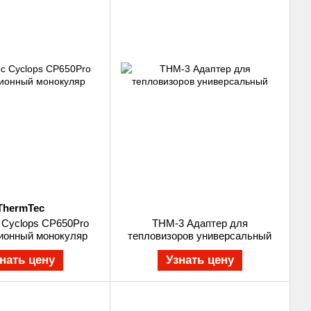
ThermTec
 Cyclops CP650Pro
THM-3 Адаптер для
ионный монокуляр
тепловизоров универсальный
нать цену
Узнать цену