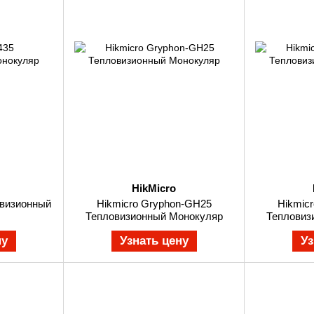
HikMicro
овизионный
Hikmicro Gryphon-GH25
Hikmic
Тепловизионный Монокуляр
Тепловиз
ну
Узнать цену
Уз