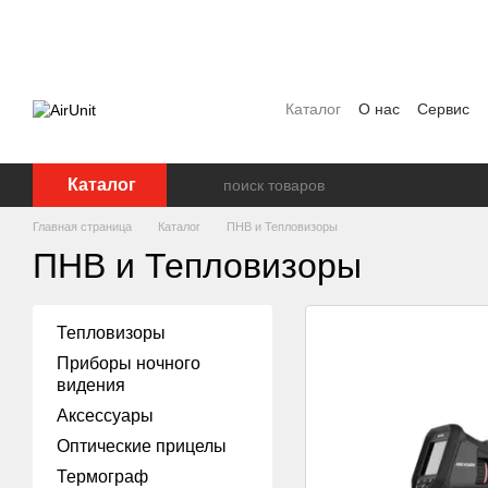
Перейти к основному контенту
Каталог
О нас
Сервис
Договор публичной офер
Каталог
Главная страница
Каталог
ПНВ и Тепловизоры
ПНВ и Тепловизоры
Тепловизоры
Приборы ночного
видения
Аксессуары
Оптические прицелы
Термограф