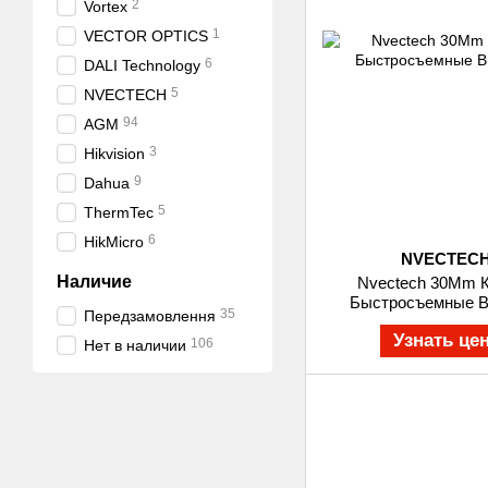
2
Vortex
1
VECTOR OPTICS
6
DALI Technology
5
NVECTECH
94
AGM
3
Hikvision
9
Dahua
5
ThermTec
6
HikMicro
NVECTEC
Наличие
Nvectech 30Mm 
Быстросъемные В
35
Передзамовлення
Узнать це
106
Нет в наличии