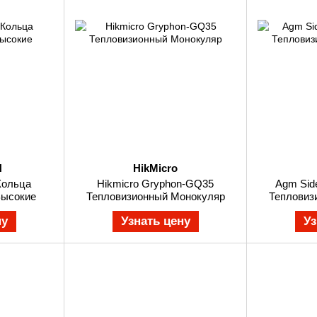
H
HikMicro
Кольца
Hikmicro Gryphon-GQ35
Agm Sid
ысокие
Тепловизионный Монокуляр
Тепловиз
ну
Узнать цену
Уз