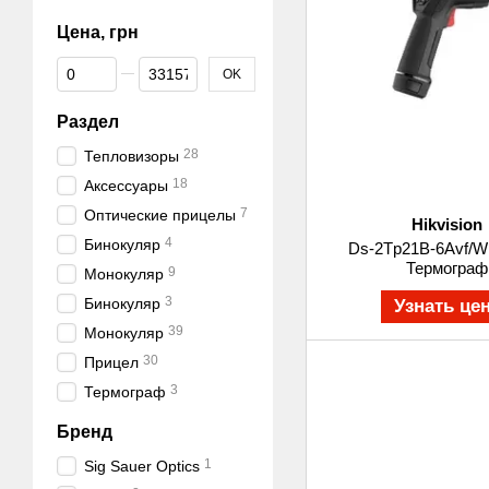
Цена, грн
От Цена, грн
До Цена, грн
OK
Раздел
28
Тепловизоры
18
Аксессуары
7
Оптические прицелы
Hikvision
4
Бинокуляр
Ds-2Tp21B-6Avf/W
Термограф
9
Монокуляр
3
Бинокуляр
Узнать це
39
Монокуляр
30
Прицел
3
Термограф
Бренд
1
Sig Sauer Optics