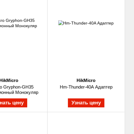
HikMicro
HikMicro
ro Gryphon-GH35
Hm-Thunder-40A Адаптер
ионный Монокуляр
нать цену
Узнать цену