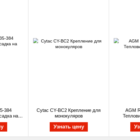
5-384
Cytac CY-BC2 Крепление для
AGM Ra
садка на
монокуляров
Теплов
ну
Узнать цену
Уз