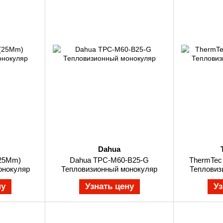
Dahua
(25Mm)
Dahua TPC-M60-B25-G
ThermTec
онокуляр
Тепловизионный монокуляр
Тепловиз
ну
Узнать цену
Уз