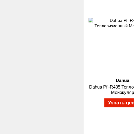
Dahua
Dahua Pfi-R435 Тепл
Монокуляр
Узнать це