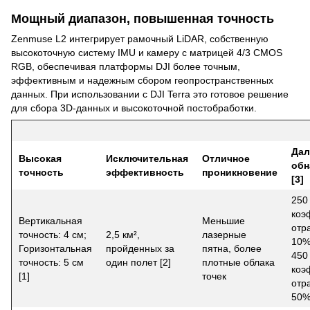
Мощный диапазон, повышенная точность
Zenmuse L2 интегрирует рамочный LiDAR, собственную
высокоточную систему IMU и камеру с матрицей 4/3 CMOS
RGB, обеспечивая платформы DJI более точным,
эффективным и надежным сбором геопространственных
данных. При использовании с DJI Terra это готовое решение
для сбора 3D-данных и высокоточной постобработки.
Дал
Высокая
Исключительная
Отличное
обн
точность
эффективность
проникновение
[3]
250
коэ
Вертикальная
Меньшие
отр
точность: 4 см;
2,5 км²,
лазерные
10%,
Горизонтальная
пройденных за
пятна, более
450
точность: 5 см
один полет [2]
плотные облака
коэ
[1]
точек
отр
50%