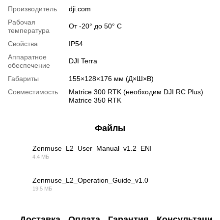
Производитель
dji.com
Рабочая
От -20° до 50° C
температура
Свойства
IP54
Аппаратное
DJI Terra
обеспечение
Габариты
155×128×176 мм (Д×Ш×В)
Совместимость
Matrice 300 RTK (необходим DJI RC Plus)
Matrice 350 RTK
Файлы
Zenmuse_L2_User_Manual_v1.2_ENI
4.4 МБ
PDF
Zenmuse_L2_Operation_Guide_v1.0
19.5 МБ
PDF
Доставка
Оплата
Гарантия
Консультация