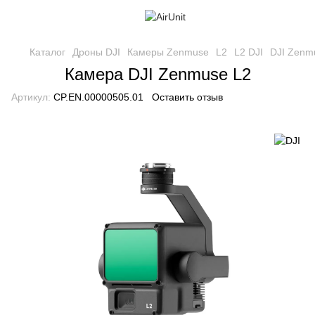
Каталог
Дроны DJI
Камеры Zenmuse
L2
L2 DJI
DJI Zenm
Камера DJI Zenmuse L2
Артикул:
CP.EN.00000505.01
Оставить отзыв