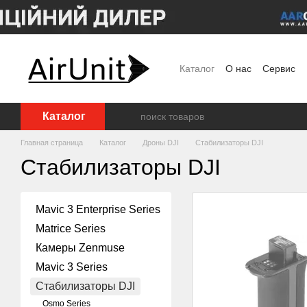
Перейти к основному контенту
Каталог
О нас
Сервис
Договор публичной офер
Каталог
Главная страница
Каталог
Дроны DJI
Стабилизаторы DJI
Стабилизаторы DJI
Mavic 3 Enterprise Series
Matrice Series
Камеры Zenmuse
Mavic 3 Series
Стабилизаторы DJI
Osmo Series