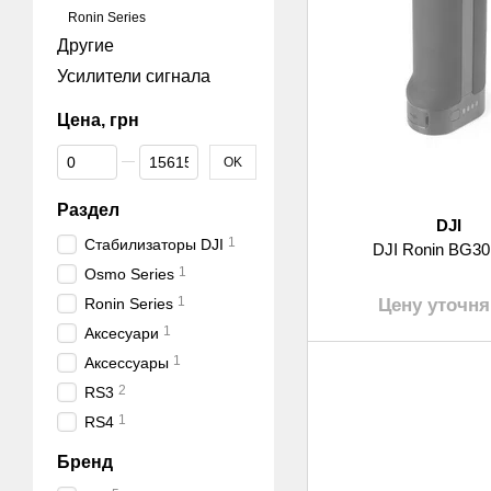
Ronin Series
Другие
Усилители сигнала
Цена, грн
От Цена, грн
До Цена, грн
OK
Раздел
DJI
1
Стабилизаторы DJI
DJI Ronin BG30
1
Osmo Series
1
Ronin Series
Цену уточня
1
Аксесуари
1
Аксессуары
2
RS3
1
RS4
Бренд