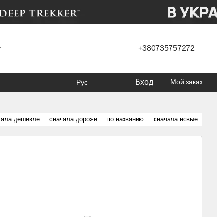
+380735757272
г
Вход
Мой заказ
Рус
чала дешевле
сначала дороже
по названию
сначала новые