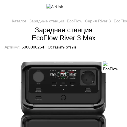
Каталог
Зарядные станции
EcoFlow
Серия River 3
EcoFlo
Зарядная станция
EcoFlow River 3 Max
Артикул:
5000000254
Оставить отзыв