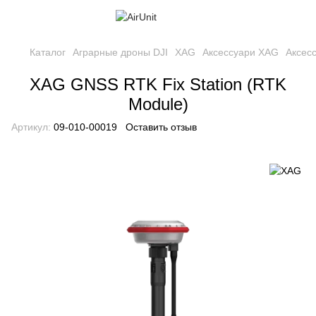
Каталог
Аграрные дроны DJI
XAG
Аксесcуари XAG
Аксес
XAG GNSS RTK Fix Station (RTK
Module)
Артикул:
09-010-00019
Оставить отзыв