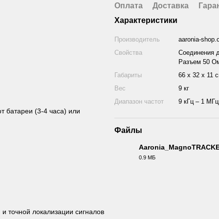
Оплата
Доставка
Гара
Характеристики
Производитель
aaronia-shop
Свойства
Соединения д
Разъем 50 О
Габариты
66 x 32 x 11 
Вес
9 кг
Диапазон частот
9 кГц – 1 МГц
т батареи (3-4 часа) или
Файлы
Aaronia_MagnoTRACKE
0.9 МБ
PDF
 и точной локализации сигналов