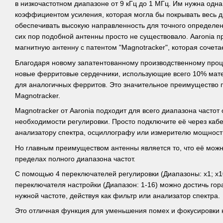
в низкочастотном диапазоне от 9 кГц до 1 МГц. Им нужна одн
коэффициентом усиления, которая могла бы покрывать весь ди
обеспечивать высокую направленность для точного определе
сих пор подобной антенны просто не существовало. Aaronia п
магнитную антенну с патентом "Magnotracker", которая сочетае
Благодаря новому запатентованному производственному проце
новые ферритовые сердечники, использующие всего 10% мат
для аналогичных ферритов. Это значительное преимущество 
Magnotracker.
Magnotracker от Aaronia подходит для всего диапазона частот 
необходимости регулировки. Просто подключите её через каб
анализатору спектра, осциллографу или измерителю мощност
Но главным преимуществом антенны является то, что её можн
пределах полного диапазона частот.
С помощью 4 переключателей регулировки (Диапазоны: x1; x10
переключателя настройки (Диапазон: 1-16) можно достичь гор
нужной частоте, действуя как фильтр или анализатор спектра.
Это отличная функция для уменьшения помех и фокусировки 