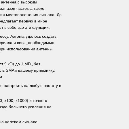
а антенна с высоким
апазон частот, а также
ния местоположения сигнала. До
редлагает первую в мире
т в себе все эти функции.
ссу, Aaronia удалось создать
ериала и веса, необходимых
при использовании антенны
от 9 кГц до 1 МГц без
ель SMA к вашему приемнику,
и.
о настроить на любую частоту в
; x100; x1000) и точного
аздо большего усиления на
на целевом сигнале.