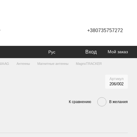
+380735757272
г
Вход
Мой заказ
Рус
IA AG
Антенны
Магнитные антенны
MagnoTRACKER
Артикул
206/002
К сравнению
В желания