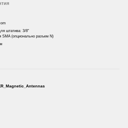
нтия
.com
ля штатива: 3/8"
м SMA (опционально разъем N)
см
R_Magnetic_Antennas