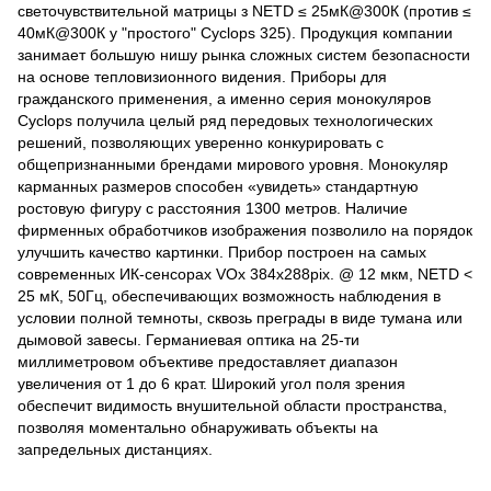
светочувствительной матрицы з NETD ≤ 25мК@300К (против ≤
40мК@300К у "простого" Cyclops 325). Продукция компании
занимает большую нишу рынка сложных систем безопасности
на основе тепловизионного видения. Приборы для
гражданского применения, а именно серия монокуляров
Cyclops получила целый ряд передовых технологических
решений, позволяющих уверенно конкурировать с
общепризнанными брендами мирового уровня. Монокуляр
карманных размеров способен «увидеть» стандартную
ростовую фигуру с расстояния 1300 метров. Наличие
фирменных обработчиков изображения позволило на порядок
улучшить качество картинки. Прибор построен на самых
современных ИК-сенсорах VOx 384х288pix. @ 12 мкм, NETD <
25 мК, 50Гц, обеспечивающих возможность наблюдения в
условии полной темноты, сквозь преграды в виде тумана или
дымовой завесы. Германиевая оптика на 25-ти
миллиметровом объективе предоставляет диапазон
увеличения от 1 до 6 крат. Широкий угол поля зрения
обеспечит видимость внушительной области пространства,
позволяя моментально обнаруживать объекты на
запредельных дистанциях.