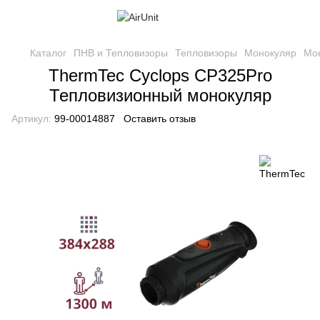
Каталог
ПНВ и Тепловизоры
Тепловизоры
Монокуляр
Мо
ThermTec Cyclops CP325Pro
Тепловизионный монокуляр
Артикул:
99-00014887
Оставить отзыв