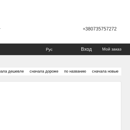
+380735757272
г
Вход
Мой заказ
Рус
чала дешевле
сначала дороже
по названию
сначала новые