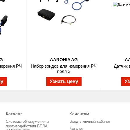
G
AARONIA AG
A
мерения РЧ
Набор зондов для измерения РЧ
Датчик
поля 2
ну
Узнать цену
Уз
Каталог
Клиентам
Системы обнаружения и
Вход в личный кабинет
противодействия БПЛА
Каталог