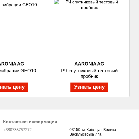
ARONIA AG
AARONIA AG
 вибрации GEO10
РЧ спутниковый тестовый
пробник
нать цену
Узнать цену
Контактная информация
+380735757272
03150, м. Київ, вул. Велика
Васильківська 77а