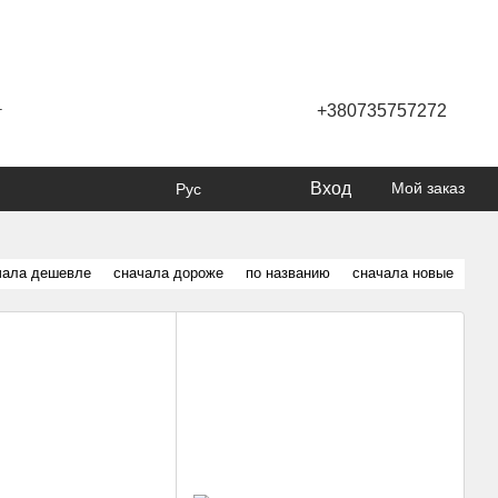
+380735757272
г
Вход
Мой заказ
Рус
чала дешевле
сначала дороже
по названию
сначала новые