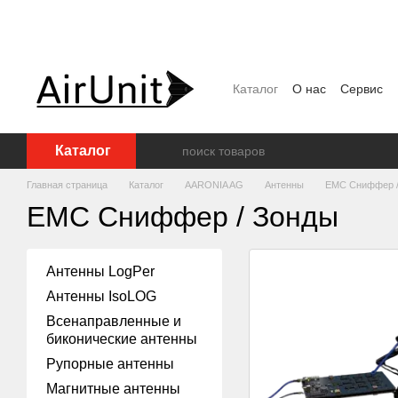
Перейти к основному контенту
Каталог
О нас
Сервис
Договор публичной офер
Каталог
Главная страница
Каталог
AARONIA AG
Антенны
EMC Сниффер /
EMC Сниффер / Зонды
Антенны LogPer
Антенны IsoLOG
Всенаправленные и
биконические антенны
Рупорные антенны
Магнитные антенны