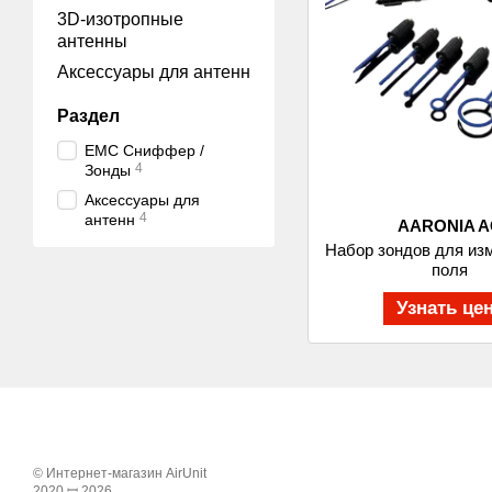
3D-изотропные
антенны
Аксессуары для антенн
Раздел
EMC Сниффер /
4
Зонды
Аксессуары для
4
антенн
AARONIA A
Набор зондов для из
поля
Узнать це
© Интернет-магазин AirUnit
2020 ꟷ 2026