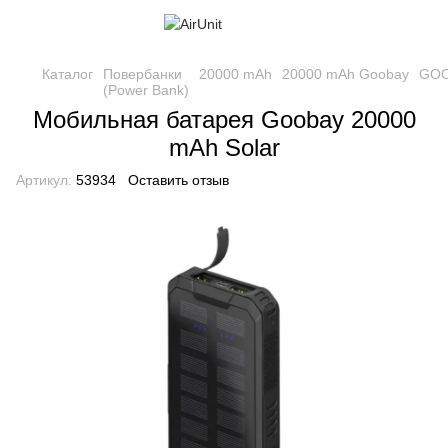
Каталог
Повербанки
20000 mAh
20000 mAh Goobay
GOO
(Power Bank)
Мобильная батарея Goobay 20000
mAh Solar
Артикул:
53934
Оставить отзыв