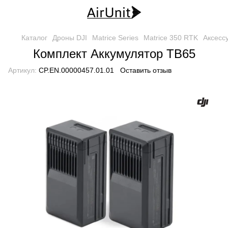
Каталог
Дроны DJI
Matrice Series
Matrice 350 RTK
Аксесс
Комплект Аккумулятор TB65
Артикул:
CP.EN.00000457.01.01
Оставить отзыв